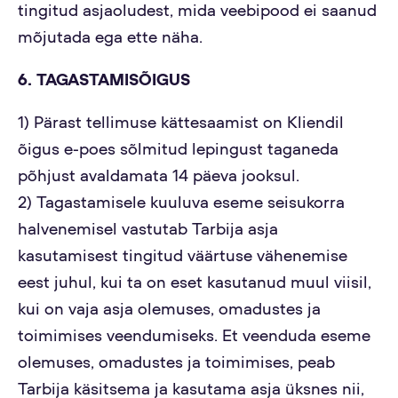
tingitud asjaoludest, mida veebipood ei saanud
mõjutada ega ette näha.
6. TAGASTAMISÕIGUS
1) Pärast tellimuse kättesaamist on Kliendil
õigus e-poes sõlmitud lepingust taganeda
põhjust avaldamata 14 päeva jooksul.
2) Tagastamisele kuuluva eseme seisukorra
halvenemisel vastutab Tarbija asja
kasutamisest tingitud väärtuse vähenemise
eest juhul, kui ta on eset kasutanud muul viisil,
kui on vaja asja olemuses, omadustes ja
toimimises veendumiseks. Et veenduda eseme
olemuses, omadustes ja toimimises, peab
Tarbija käsitsema ja kasutama asja üksnes nii,