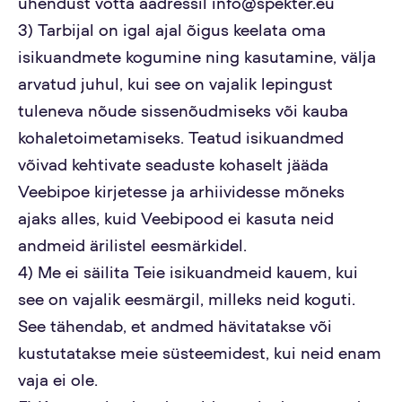
ühendust võtta aadressil info@spekter.eu
3) Tarbijal on igal ajal õigus keelata oma
isikuandmete kogumine ning kasutamine, välja
arvatud juhul, kui see on vajalik lepingust
tuleneva nõude sissenõudmiseks või kauba
kohaletoimetamiseks. Teatud isikuandmed
võivad kehtivate seaduste kohaselt jääda
Veebipoe kirjetesse ja arhiividesse mõneks
ajaks alles, kuid Veebipood ei kasuta neid
andmeid ärilistel eesmärkidel.
4) Me ei säilita Teie isikuandmeid kauem, kui
see on vajalik eesmärgil, milleks neid koguti.
See tähendab, et andmed hävitatakse või
kustutatakse meie süsteemidest, kui neid enam
vaja ei ole.