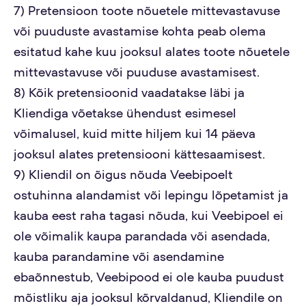
7) Pretensioon toote nõuetele mittevastavuse
või puuduste avastamise kohta peab olema
esitatud kahe kuu jooksul alates toote nõuetele
mittevastavuse või puuduse avastamisest.
8) Kõik pretensioonid vaadatakse läbi ja
Kliendiga võetakse ühendust esimesel
võimalusel, kuid mitte hiljem kui 14 päeva
jooksul alates pretensiooni kättesaamisest.
9) Kliendil on õigus nõuda Veebipoelt
ostuhinna alandamist või lepingu lõpetamist ja
kauba eest raha tagasi nõuda, kui Veebipoel ei
ole võimalik kaupa parandada või asendada,
kauba parandamine või asendamine
ebaõnnestub, Veebipood ei ole kauba puudust
mõistliku aja jooksul kõrvaldanud, Kliendile on