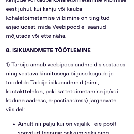
kahjude või kauba kohaletoimetamise viibimise
eest juhul, kui kahju või kauba
kohaletoimetamise viibimine on tingitud
asjaoludest, mida Veebipood ei saanud
mõjutada või ette näha.
8. ISIKUANDMETE TÖÖTLEMINE
1) Tarbija annab veebipoes andmeid sisestades
ning vastava kinnitusega õiguse koguda ja
töödelda Tarbija isikuandmeid (nimi,
kontakttelefon, paki kättetoimetamise ja/või
kodune aadress, e-postiaadress) järgnevatel
viisidel:
Ainult nii palju kui on vajalik Teie poolt
soovitud teenuse pakkumiseks ning