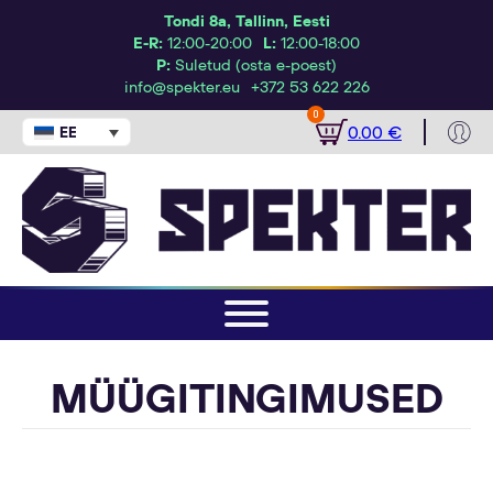
Tondi 8a, Tallinn, Eesti
E-R:
12:00-20:00
L:
12:00-18:00
P:
Suletud (osta e-poest)
info@spekter.eu
+372 53 622 226
0
0.00
€
EESTI
MÜÜGITINGIMUSED