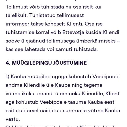
Tellimust võib tühistada nii osaliselt kui
täielikult. Tühistatud tellimusest
informeeritakse koheselt Klienti. Osalise
tühistamise korral võib Ettevõtja küsida Kliendi
soove ülejäänud tellimusega ümberkäimiseks –
kas see lähetada või samuti tühistada.
4. MÜÜGILEPINGU JÕUSTUMINE
1) Kauba müügilepinguga kohustub Veebipood
andma Kliendile üle Kauba ning tegema
võimalikuks omandi ülemineku Kliendile, Klient
aga kohustub Veebipoele tasuma Kauba eest
esitatud arvel näidatud summa ja võtma Kauba
vastu.