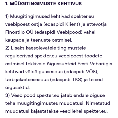
1. MÜÜGITINGIMUSTE KEHTIVUS
1) Müügitingimused kehtivad spekter.eu
veebipoest ostja (edaspidi Klient) ja ettevõtja
Finostilo OÜ (edaspidi Veebipood) vahel
kaupade ja teenuste ostmisel.
2) Lisaks käesolevatele tingimustele
reguleerivad spekter.eu veebipoest toodete
ostmisel tekkivaid õigussuhteid Eesti Vabariigis
kehtivad võlaõigusseadus (edaspidi VÕS),
tarbijakaitseseadus (edaspidi TKS) ja teised
õigusaktid.
3) Veebipood spekter.eu jätab endale õiguse
teha müügitingimustes muudatusi. Nimetatud
muudatusi kajastatakse veebilehel spekter.eu.