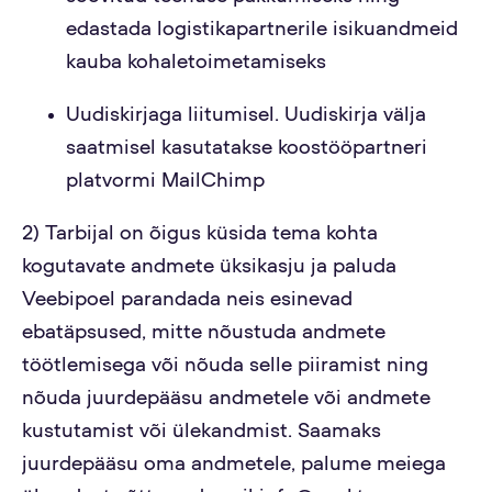
edastada logistikapartnerile isikuandmeid
kauba kohaletoimetamiseks
Uudiskirjaga liitumisel. Uudiskirja välja
saatmisel kasutatakse koostööpartneri
platvormi MailChimp
2) Tarbijal on õigus küsida tema kohta
kogutavate andmete üksikasju ja paluda
Veebipoel parandada neis esinevad
ebatäpsused, mitte nõustuda andmete
töötlemisega või nõuda selle piiramist ning
nõuda juurdepääsu andmetele või andmete
kustutamist või ülekandmist. Saamaks
juurdepääsu oma andmetele, palume meiega