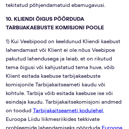
tekitatud põhjendamatuid ebamugavusi.
10. KLIENDI ÕIGUS PÖÖRDUDA
TARBIJAKAEBUSTE KOMISJONI POOLE
1) Kui Veebipood on keeldunud Kliendi kaebust
lahendamast või Klient ei ole nõus Veebipoe
pakutud lahendusega ja leiab, et on rikutud
tema õigusi või kahjustatud tema huve, võib
Klient esitada kaebuse tarbijakaebuste
komisjonile Tarbijakaitseameti kaudu või
kohtule. Tarbija võib esitada kaebuse ise või
esindaja kaudu. Tarbijakaitsekomisjoni andmed
on toodud
Tarbijakaitseameti kodulehel
,
Euroopa Liidu liikmesriikides tekkivate
probleemide lahendamiseks pöörduda
Euroopa