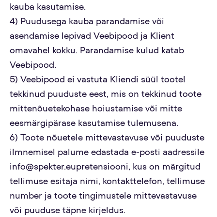
kauba kasutamise.
4) Puudusega kauba parandamise või
asendamise lepivad Veebipood ja Klient
omavahel kokku. Parandamise kulud katab
Veebipood.
5) Veebipood ei vastuta Kliendi süül tootel
tekkinud puuduste eest, mis on tekkinud toote
mittenõuetekohase hoiustamise või mitte
eesmärgipärase kasutamise tulemusena.
6) Toote nõuetele mittevastavuse või puuduste
ilmnemisel palume edastada e-posti aadressile
info@spekter.eupretensiooni, kus on märgitud
tellimuse esitaja nimi, kontakttelefon, tellimuse
number ja toote tingimustele mittevastavuse
või puuduse täpne kirjeldus.