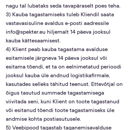
nagu tal lubataks seda tavapäraselt poes teha.
3) Kauba tagastamiseks tuleb Kliendil saata
vastavasisuline avaldus e-posti aadressile
info@spekter.eu hiljemalt 14 päeva jooksul
kauba kättesaamisest.
4) Klient peab kauba tagastama avalduse
esitamisele järgneva 14 päeva jooksul või
esitama tõendi, et ta on eelnimetatud perioodi
jooksul kauba üle andnud logistikafirmale,
kasutades selleks tähitud teenust. Ettevõtjal on
õigus tasutud summade tagastamisega
viivitada seni, kuni Klient on toote tagastanud
või esitanud tõendi toote tagastamiseks üle
andmise kohta postiasutusele.
5) Veebipood tagastab taganemisavalduse