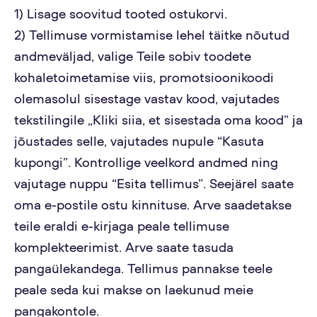
1) Lisage soovitud tooted ostukorvi.
2) Tellimuse vormistamise lehel täitke nõutud
andmeväljad, valige Teile sobiv toodete
kohaletoimetamise viis, promotsioonikoodi
olemasolul sisestage vastav kood, vajutades
tekstilingile „Kliki siia, et sisestada oma kood” ja
jõustades selle, vajutades nupule “Kasuta
kupongi”. Kontrollige veelkord andmed ning
vajutage nuppu “Esita tellimus”. Seejärel saate
oma e-postile ostu kinnituse. Arve saadetakse
teile eraldi e-kirjaga peale tellimuse
komplekteerimist. Arve saate tasuda
pangaülekandega. Tellimus pannakse teele
peale seda kui makse on laekunud meie
pangakontole.