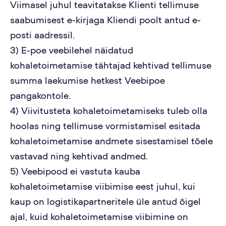
Viimasel juhul teavitatakse Klienti tellimuse
saabumisest e-kirjaga Kliendi poolt antud e-
posti aadressil.
3) E-poe veebilehel näidatud
kohaletoimetamise tähtajad kehtivad tellimuse
summa laekumise hetkest Veebipoe
pangakontole.
4) Viivitusteta kohaletoimetamiseks tuleb olla
hoolas ning tellimuse vormistamisel esitada
kohaletoimetamise andmete sisestamisel tõele
vastavad ning kehtivad andmed.
5) Veebipood ei vastuta kauba
kohaletoimetamise viibimise eest juhul, kui
kaup on logistikapartneritele üle antud õigel
ajal, kuid kohaletoimetamise viibimine on