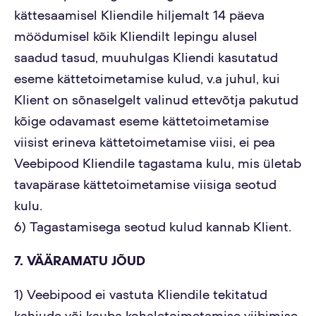
kättesaamisel Kliendile hiljemalt 14 päeva
möödumisel kõik Kliendilt lepingu alusel
saadud tasud, muuhulgas Kliendi kasutatud
eseme kättetoimetamise kulud, v.a juhul, kui
Klient on sõnaselgelt valinud ettevõtja pakutud
kõige odavamast eseme kättetoimetamise
viisist erineva kättetoimetamise viisi, ei pea
Veebipood Kliendile tagastama kulu, mis ületab
tavapärase kättetoimetamise viisiga seotud
kulu.
6) Tagastamisega seotud kulud kannab Klient.
7. VÄÄRAMATU JÕUD
1) Veebipood ei vastuta Kliendile tekitatud