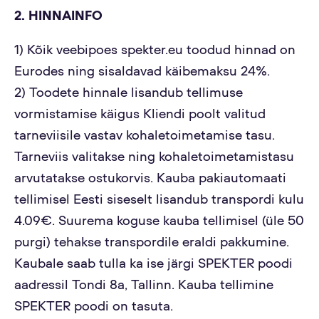
2. HINNAINFO
1) Kõik veebipoes spekter.eu toodud hinnad on
Eurodes ning sisaldavad käibemaksu 24%.
2) Toodete hinnale lisandub tellimuse
vormistamise käigus Kliendi poolt valitud
tarneviisile vastav kohaletoimetamise tasu.
Tarneviis valitakse ning kohaletoimetamistasu
arvutatakse ostukorvis. Kauba pakiautomaati
tellimisel Eesti siseselt lisandub transpordi kulu
4.09€. Suurema koguse kauba tellimisel (üle 50
purgi) tehakse transpordile eraldi pakkumine.
Kaubale saab tulla ka ise järgi SPEKTER poodi
aadressil Tondi 8a, Tallinn. Kauba tellimine
SPEKTER poodi on tasuta.