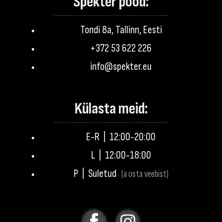
Spekter pood:
Tondi 8a, Tallinn, Eesti
+372 53 622 226
info@spekter.eu
Külasta meid:
E-R | 12:00-20:00
L | 12:00-18:00
P | Suletud
(a osta veebist)