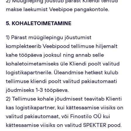
2) Müügileping jõustub pärast Kliendi tehtud
makse laekumist Veebipoe pangakontole.
5. KOHALETOIMETAMINE
1) Pärast müügilepingu jõustumist
komplekteerib Veebipood tellimuse hiljemalt
kahe tööpäeva jooksul ning annab selle
kohaletoimetamiseks üle Kliendi poolt valitud
logistikapartnerile. Üleandmise hetkest kulub
tellimuse kliendi poolt valitud pakiautomaati
jõudmiseks 1-3 tööpäeva.
2) Tellimuse kohale jõudmisest teavitab Klienti
kas logistikapartner, kui kättesaamise viisiks on
valitud pakiautomaat, või Finostilo OÜ kui
kättesaamise viisiks on valitud SPEKTER pood.