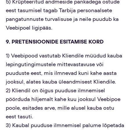
5) Krüpteeritud andmeside pankadega ostude
eest tasumisel tagab Tarbija personaalsete
pangatunnuste turvalisuse ja neile puudub ka
Veebipoel ligipääs.
9. PRETENSIOONIDE ESITAMISE KORD
1) Veebipood vastutab Kliendile müüdud kauba
lepingutingimustele mittevastavuse või
puuduste eest, mis ilmnevad kuni kahe aasta
jooksul, alates kauba üleandmisest Kliendile.
2) Kliendil on õigus puuduse ilmnemisel
pöörduda hiljemalt kahe kuu jooksul Veebipoe
poole, esitades arve, mille alusel kauba ostu
eest tasuti.
3) Kaubal puuduse ilmnemisel palume lõpetada