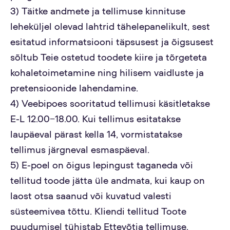
3) Täitke andmete ja tellimuse kinnituse
leheküljel olevad lahtrid tähelepanelikult, sest
esitatud informatsiooni täpsusest ja õigsusest
sõltub Teie ostetud toodete kiire ja tõrgeteta
kohaletoimetamine ning hilisem vaidluste ja
pretensioonide lahendamine.
4) Veebipoes sooritatud tellimusi käsitletakse
E-L 12.00−18.00. Kui tellimus esitatakse
laupäeval pärast kella 14, vormistatakse
tellimus järgneval esmaspäeval.
5) E-poel on õigus lepingust taganeda või
tellitud toode jätta üle andmata, kui kaup on
laost otsa saanud või kuvatud valesti
süsteemivea tõttu. Kliendi tellitud Toote
puudumisel tühistab Ettevõtja tellimuse.