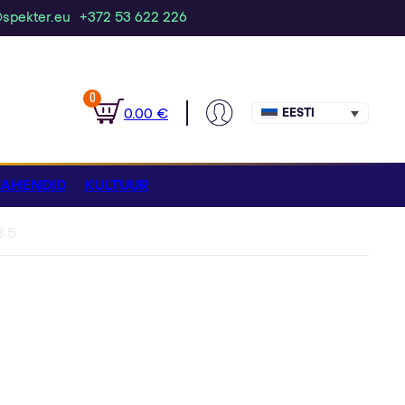
@spekter.eu
+372 53 622 226
0
0.00
€
EESTI
AHENDID
KULTUUR
B 5