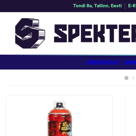
Tondi 8a, Tallinn, Eesti
E-R
AEROSOOLID
MAR