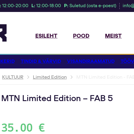
:
12:00-20:00
L:
12:00-18:00
P:
Suletud (osta e-poest)
info
ESILEHT
POOD
MEIST
KERID
TINDID & VÄRVID
VISANDIRAAMATUD
TÖÖV
KULTUUR
Limited Edition
MTN Limited Edition - FA
MTN Limited Edition – FAB 5
35.00
€