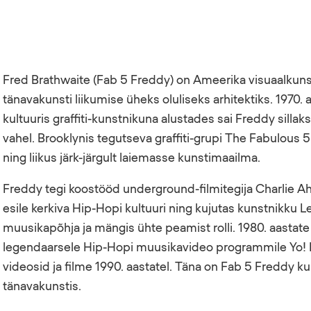
Fred Brathwaite (Fab 5 Freddy) on Ameerika visuaalkunst
tänavakunsti liikumise üheks oluliseks arhitektiks. 1970.
kultuuris graffiti-kunstnikuna alustades sai Freddy sill
vahel. Brooklynis tegutseva graffiti-grupi The Fabulous 5
ning liikus järk-järgult laiemasse kunstimaailma.
Freddy tegi koostööd underground-filmitegija Charlie Ahea
esile kerkiva Hip-Hopi kultuuri ning kujutas kunstnikku Le
muusikapõhja ja mängis ühte peamist rolli. 1980. aastat
legendaarsele Hip-Hopi muusikavideo programmile Yo! M
videosid ja filme 1990. aastatel. Täna on Fab 5 Freddy kul
tänavakunstis.