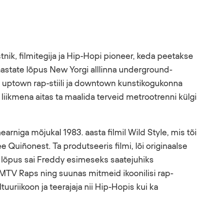
nik, filmitegija ja Hip-Hopi pioneer, keda peetakse
 aastate lõpus New Yorgi alllinna underground-
aks uptown rap-stiili ja downtown kunstikogukonna
 liikmena aitas ta maalida terveid metrootrenni külgi
rniga mõjukal 1983. aasta filmil Wild Style, mis tõi
e Quiñonest. Ta produtseeris filmi, lõi originaalse
e lõpus sai Freddy esimeseks saatejuhiks
TV Raps ning suunas mitmeid ikoonilisi rap-
tuuriikoon ja teerajaja nii Hip-Hopis kui ka