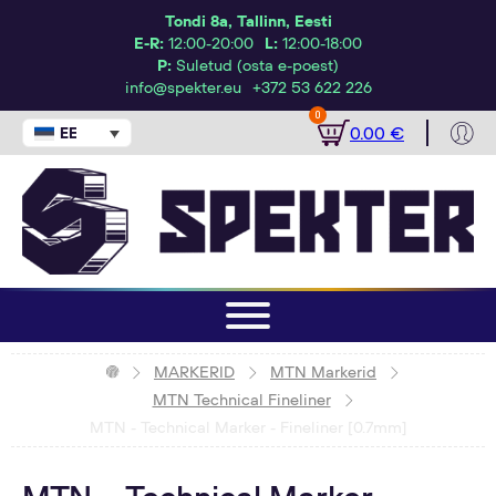
Tondi 8a, Tallinn, Eesti
E-R:
12:00-20:00
L:
12:00-18:00
P:
Suletud (osta e-poest)
info@spekter.eu
+372 53 622 226
0
0.00
€
EESTI
MARKERID
MTN Markerid
MTN Technical Fineliner
MTN - Technical Marker - Fineliner [0.7mm]