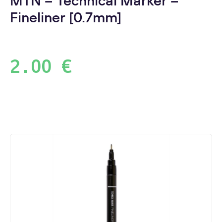
MTN – Technical Marker –
Fineliner [0.7mm]
2.00
€