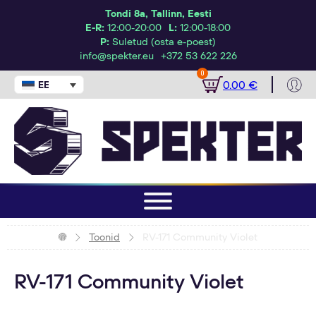
Tondi 8a, Tallinn, Eesti
E-R:
12:00-20:00
L:
12:00-18:00
P:
Suletud (osta e-poest)
info@spekter.eu
+372 53 622 226
0
0.00
€
EESTI
Toonid
RV-171 Community Violet
RV-171 Community Violet