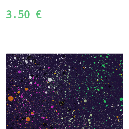
3.50
€